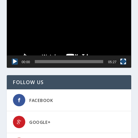
Video
Player
00:00
05:27
FOLLOW US
FACEBOOK
GOOGLE+