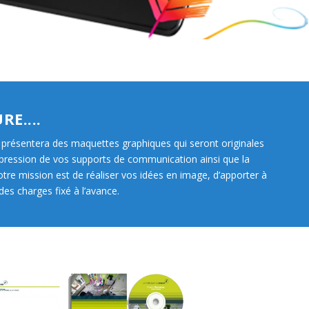
E....
présentera des maquettes graphiques qui seront originales 
pression de vos supports de communication ainsi que la 
otre mission est de réaliser vos idées en image, d’apporter à 
votre discours notre talent créatif afin de créer un logo personnalisé qui correspondra au cahier des charges fixé à l’avance. 