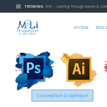
TRENDING:
NHC – Learning Through Games & LEAR
ACCEUIL
NOS 
Conception Graphique