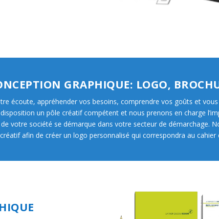
ONCEPTION GRAPHIQUE: LOGO, BROCHUR
otre écoute, appréhender vos besoins, comprendre vos goûts et vous 
disposition un pôle créatif compétent et nous prenons en charge l’im
uelle de votre société se démarque dans votre secteur de démarchage. N
HIQUE