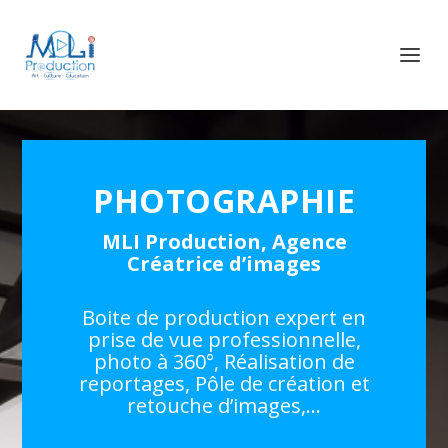
PHOTOGRAPHIE
MLI Production, Agence
Créatrice d’images
Boite de production expert en
prise de vue professionnelle,
photo à 360°, Réalisation de
reportages, Pôle de création et
retouche d’images,…