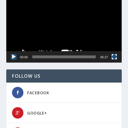
Video
Player
00:00
05:27
FOLLOW US
FACEBOOK
GOOGLE+